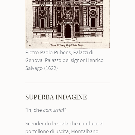
Pietro Paolo Rubens, Palazzi di
Genova: Palazzo del signor Henrico
Salvago (1622)
SUPERBA INDAGINE
“Ih, che
!”.
camurria
Scendendo la scala che conduce al
portellone di uscita, Montalbano