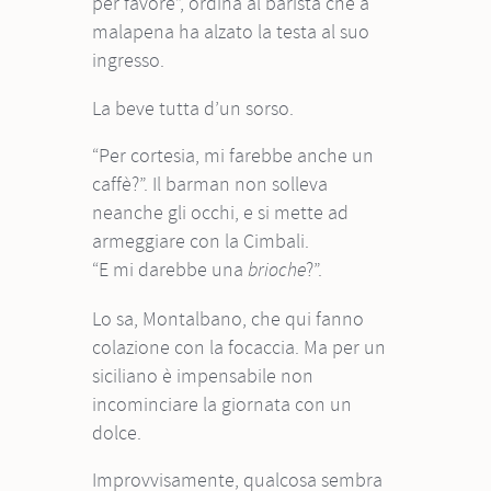
per favore”, ordina al barista che a
malapena ha alzato la testa al suo
ingresso.
La beve tutta d’un sorso.
“Per cortesia, mi farebbe anche un
caffè?”. Il barman non solleva
neanche gli occhi, e si mette ad
armeggiare con la Cimbali.
“E mi darebbe una
?”.
brioche
Lo sa, Montalbano, che qui fanno
colazione con la focaccia. Ma per un
siciliano è impensabile non
incominciare la giornata con un
dolce.
Improvvisamente, qualcosa sembra