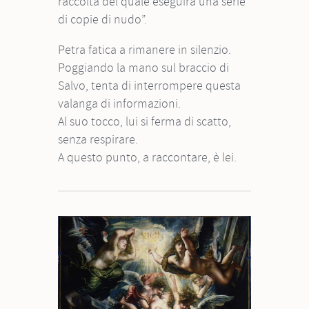
raccolta del quale eseguirà una serie
di copie di nudo”.
Petra fatica a rimanere in silenzio.
Poggiando la mano sul braccio di
Salvo, tenta di interrompere questa
valanga di informazioni.
Al suo tocco, lui si ferma di scatto,
senza respirare.
A questo punto, a raccontare, è lei.