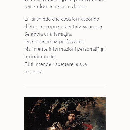
parlandosi, a tratti in silenzio.
Lui si chiede che cosa lei nasconda
dietro la propria ostentata sicurezza.
Se abbia una famiglia.
Quale sia la sua professione.
Ma “niente informazioni personali”, gli
ha intimato lei.
E lui intende rispettare la sua
richiesta.