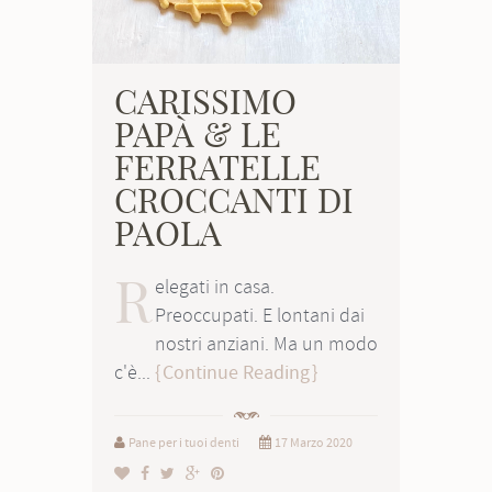
CARISSIMO
PAPÀ & LE
FERRATELLE
CROCCANTI DI
PAOLA
R
elegati in casa.
Preoccupati. E lontani dai
nostri anziani. Ma un modo
c'è...
Continue Reading
Pane per i tuoi denti
17 Marzo 2020