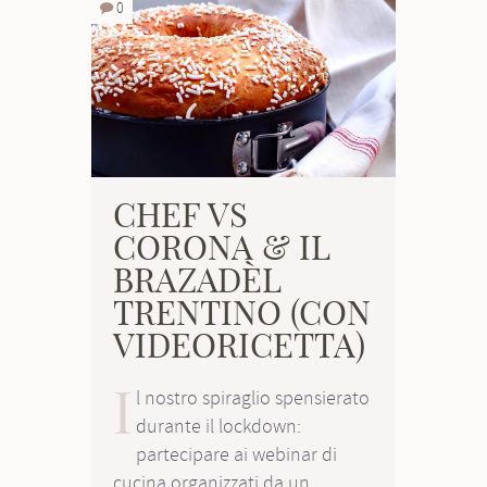
0
CHEF VS
CORONA & IL
BRAZADÈL
TRENTINO (CON
VIDEORICETTA)
I
l nostro spiraglio spensierato
durante il lockdown:
partecipare ai webinar di
cucina organizzati da un