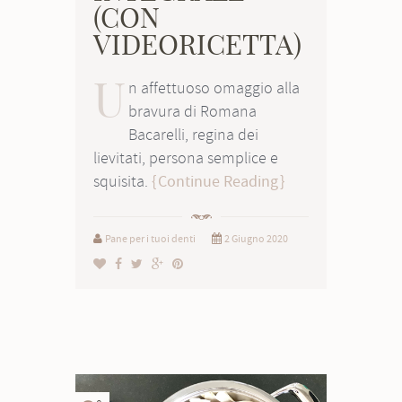
(CON
VIDEORICETTA)
U
n affettuoso omaggio alla
bravura di Romana
Bacarelli, regina dei
lievitati, persona semplice e
squisita.
Continue Reading
Pane per i tuoi denti
2 Giugno 2020