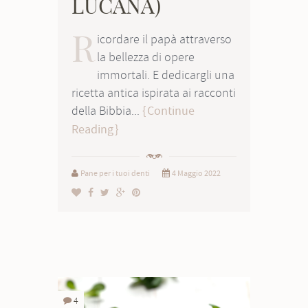
LUCANA)
R
icordare il papà attraverso
la bellezza di opere
immortali. E dedicargli una
ricetta antica ispirata ai racconti
della Bibbia...
Continue
Reading
Pane per i tuoi denti
4 Maggio 2022
4