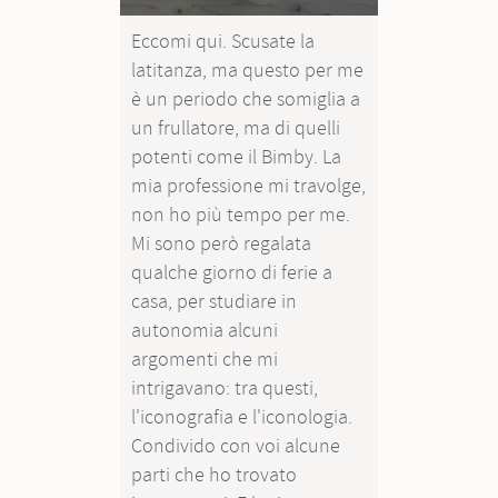
Ti chiedi se
Eccomi qui. Scusate la
maniaco o 
latitanza, ma questo per me
sostanza p
è un periodo che somiglia a
Comunque v
un frullatore, ma di quelli
Hieronymus
potenti come il Bimby. La
senza fiat
mia professione mi travolge,
volta, ve l
non ho più tempo per me.
attraverso
Mi sono però regalata
Montalbano
qualche giorno di ferie a
Delicado. 
casa, per studiare in
interessan
autonomia alcuni
Alessandra
argomenti che mi
webinARTE
intrigavano: tra questi,
l'iconografia e l'iconologia.
Condivido con voi alcune
parti che ho trovato